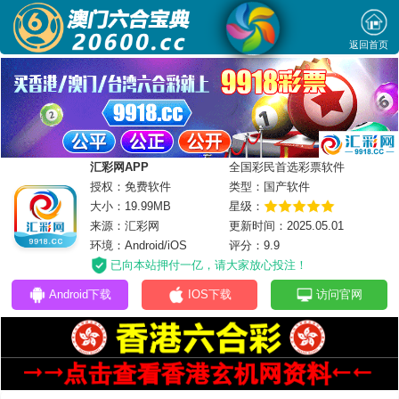
返回首页
汇彩网APP
全国彩民首选彩票软件
授权：免费软件
类型：国产软件
大小：19.99MB
星级：
来源：汇彩网
更新时间：2025.05.01
环境：Android/iOS
评分：9.9
已向本站押付一亿，请大家放心投注！
Android下载
IOS下载
访问官网