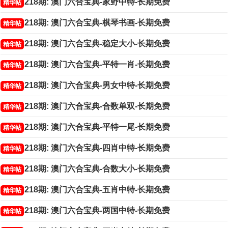
218期: 澳门六合宝典-家野中特-长期免费
精华帖
218期: 澳门六合宝典-棋琴书画-长期免费
精华帖
218期: 澳门六合宝典-稳定大小-长期免费
精华帖
218期: 澳门六合宝典-平特一肖-长期免费
精华帖
218期: 澳门六合宝典-男女中特-长期免费
精华帖
218期: 澳门六合宝典-合数单双-长期免费
精华帖
218期: 澳门六合宝典-平特一尾-长期免费
精华帖
218期: 澳门六合宝典-四肖中特-长期免费
精华帖
218期: 澳门六合宝典-合数大小-长期免费
精华帖
218期: 澳门六合宝典-五肖中特-长期免费
精华帖
218期: 澳门六合宝典-两国中特-长期免费
精华帖