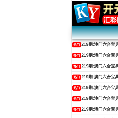
219期:澳门六合
热门
219期:澳门六合
热门
219期:澳门六合
热门
219期:澳门六合
热门
219期:澳门六合
热门
219期:澳门六合
热门
219期:澳门六合
热门