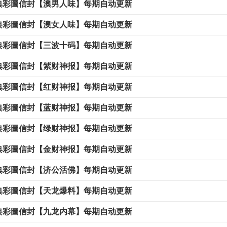
宝典彩圖信封【澳男人味】每期自动更新
宝典彩圖信封【澳女人味】每期自动更新
宝典彩圖信封【三波十码】每期自动更新
宝典彩圖信封【紫财神报】每期自动更新
宝典彩圖信封【红财神报】每期自动更新
宝典彩圖信封【蓝财神报】每期自动更新
宝典彩圖信封【绿财神报】每期自动更新
宝典彩圖信封【金财神报】每期自动更新
宝典彩圖信封【济公活佛】每期自动更新
宝典彩圖信封【天龙爆料】每期自动更新
宝典彩圖信封【九龙内幕】每期自动更新