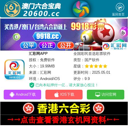
返回首页
汇彩网APP
全国彩民首选彩票软件
授权：免费软件
类型：国产软件
大小：19.99MB
星级：
来源：汇彩网
更新时间：2025.05.01
环境：Android/iOS
评分：9.9
已向本站押付一亿，请大家放心投注！
Android下载
IOS下载
访问官网