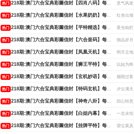
218期:澳门六合宝典彩圖信封【四肖八码】每期自动更新
意气风发
热门
218期:澳门六合宝典彩圖信封【水果奶奶】每期自动更新
红杏出墙
热门
218期:澳门六合宝典彩圖信封【平特精选】每期自动更新
星光灿烂
热门
218期:澳门六合宝典彩圖信封【六合皇码】每期自动更新
细品岁月
热门
218期:澳门六合宝典彩圖信封【凤凰天机】每期自动更新
明天立地
热门
218期:澳门六合宝典彩圖信封【狮王平特】每期自动更新
以始为终
热门
218期:澳门六合宝典彩圖信封【玄机妙语】每期自动更新
烟雨过客
热门
218期:澳门六合宝典彩圖信封【特码玄机】每期自动更新
夕云满天
热门
218期:澳门六合宝典彩圖信封【神奇八卦】每期自动更新
回心转意
热门
218期:澳门六合宝典彩圖信封【白姐内幕】每期自动更新
一念永恒
热门
218期:澳门六合宝典彩圖信封【挂牌平特】每期自动更新
望尘莫及
热门