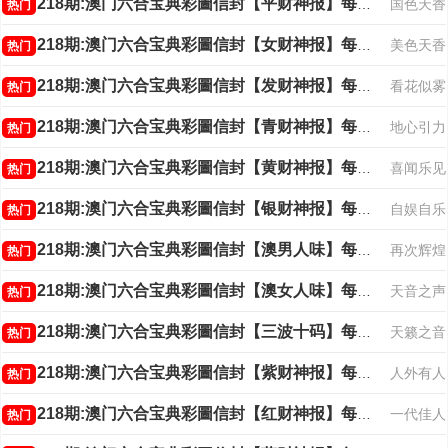
218期:澳门六合宝典彩圖信封【平财神报】每期自动更新
国色天香
热门
218期:澳门六合宝典彩圖信封【女财神报】每期自动更新
美色天香
热门
218期:澳门六合宝典彩圖信封【发财神报】每期自动更新
看花似雾
热门
218期:澳门六合宝典彩圖信封【青财神报】每期自动更新
地心引力
热门
218期:澳门六合宝典彩圖信封【黄财神报】每期自动更新
喜闻乐见
热门
218期:澳门六合宝典彩圖信封【银财神报】每期自动更新
自娱自乐
热门
218期:澳门六合宝典彩圖信封【澳男人味】每期自动更新
再次辉煌
热门
218期:澳门六合宝典彩圖信封【澳女人味】每期自动更新
天音之声
热门
218期:澳门六合宝典彩圖信封【三波十码】每期自动更新
天籁之音
热门
218期:澳门六合宝典彩圖信封【紫财神报】每期自动更新
人外有人
热门
218期:澳门六合宝典彩圖信封【红财神报】每期自动更新
一代佳人
热门