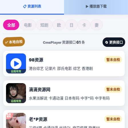
📋 资源列表
▶️ 播放器下载
全部
电影
短剧
欧
日
卡
妻
✅ 本地自检
61
CmsPlayer 资源接口
条
🔄 更换接口
98资源
暂未自检
港台综艺 记录片 邵氏电影 综艺 香港剧
远程有效
滴滴资源网
暂未自检
水果派解说 卡通动漫 日本有码 中字*码 中字有码
远程有效
老*P资源
暂未自检
三级*理 卡通动漫 丝袜OL 麻豆传媒 欧美**