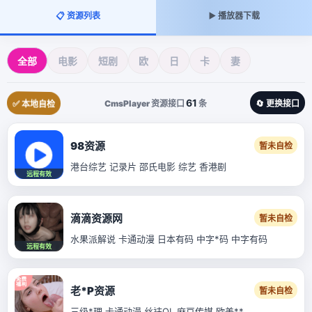
📋 资源列表
▶️ 播放器下载
全部
电影
短剧
欧
日
卡
妻
61
CmsPlayer 资源接口
条
✅ 本地自检
🔄 更换接口
98资源
暂未自检
港台综艺 记录片 邵氏电影 综艺 香港剧
远程有效
滴滴资源网
暂未自检
水果派解说 卡通动漫 日本有码 中字*码 中字有码
远程有效
老*P资源
暂未自检
三级*理 卡通动漫 丝袜OL 麻豆传媒 欧美**